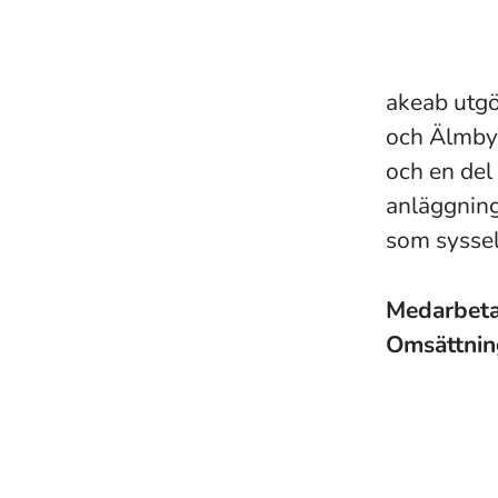
akeab utgö
och Älmby 
och en del
anläggning
som syssel
Medarbet
Omsättni